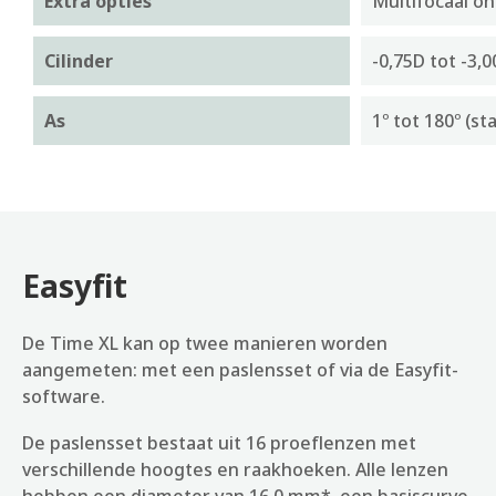
Extra opties
Multifocaal on
Cilinder
-0,75D tot -3,
As
1º tot 180º (st
Easyfit
De Time XL kan op twee manieren worden
aangemeten: met een paslensset of via de Easyfit-
software.
De paslensset bestaat uit 16 proeflenzen met
verschillende hoogtes en raakhoeken. Alle lenzen
hebben een diameter van 16.0 mm*, een basiscurve