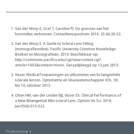
Van der Worp E, Graf T, Caroline PJ. De grenzen van het
hoornvlies verkennen. Contactlensspectrum 2010; 25 (6):26-32.
Van der Worp E. A Guide to Scleral Lens Fitting
(monografieonline). Pacific University Common Knowledge:
Boeken en Monografieën. 2010. Beschikbaar op:
http://commons.pacificu.edu/cgi/viewcontent.cgi?
article=1003&context=mono. Geraadpleegd op 13 juni 2013.
Visser, MedicalToepassingen en uitkomsten van bi-tangentiële
sclerale lenzen. Optometrie en Visuswetenschappen VOL. 90.
No.10, oktober 2013.
Otten HM, van der Linden BJJ, Visser ES. Clinical Performance of
a New Bitangential Mini-scleral Lens. Optom Vis Sci. 2018
Jun;95(6):515-522.
Professional