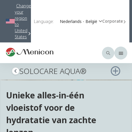
Change
your
region
Corporate
Language:
Nederlands - België
to
United
States
SOLOCARE AQUA®
Unieke alles-in-één
vloeistof voor de
hydratatie van zachte