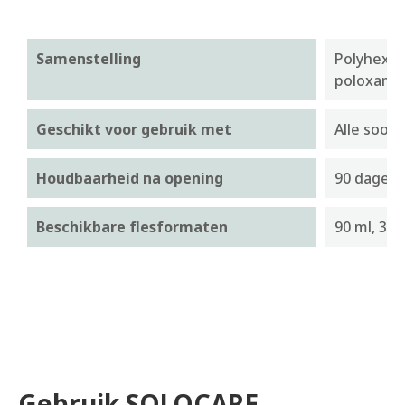
Samenstelling
Polyhexan
poloxamer
Geschikt voor gebruik met
Alle soor
Houdbaarheid na opening
90 dagen
Beschikbare flesformaten
90 ml, 360
Gebruik SOLOCARE