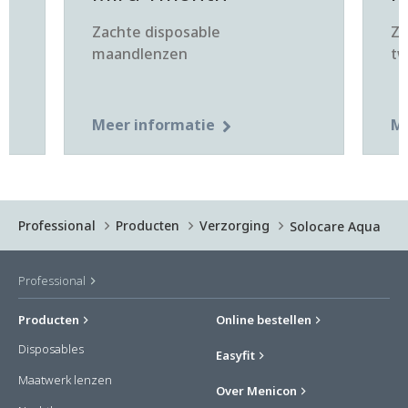
Zachte disposable
Za
maandlenzen
tw
Meer informatie
Me
Professional
Producten
Verzorging
Solocare Aqua
Professional
Producten
Online bestellen
Disposables
Easyfit
Maatwerk lenzen
Over Menicon