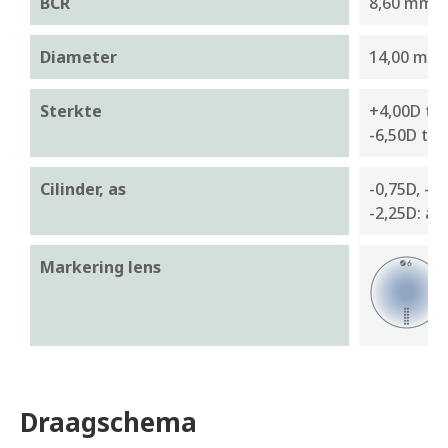
BCR
8,60 mm
Diameter
14,00 mm
Sterkte
+4,00D tot
-6,50D tot
Cilinder, as
-0,75D, -1
-2,25D: as:
Markering lens
Draagschema