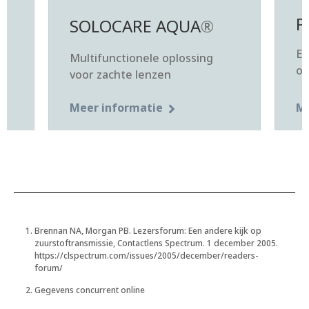
P
SOLOCARE AQUA
®
e
Eé
Multifunctionele oplossing
op
voor zachte lenzen
Meer informatie
Me
Brennan NA, Morgan PB. Lezersforum: Een andere kijk op
zuurstoftransmissie, Contactlens Spectrum. 1 december 2005.
https://clspectrum.com/issues/2005/december/readers-
forum/
Gegevens concurrent online