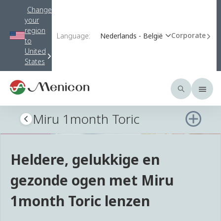
Change
your
region
Corporate
Language:
Nederlands - België
to
United
States
Miru 1month Toric
Heldere, gelukkige en
gezonde ogen met Miru
1month Toric lenzen