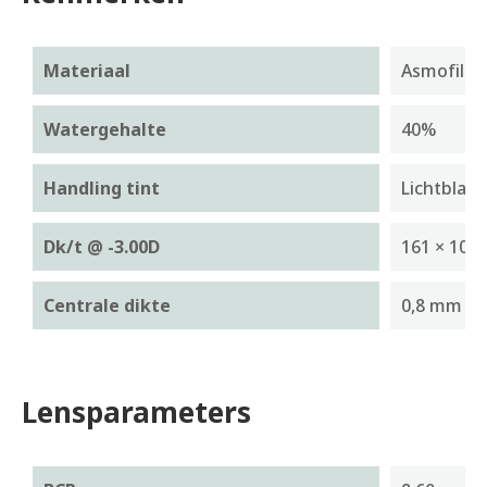
Materiaal
Asmofilcon
Watergehalte
40%
Handling tint
Lichtblau
-9
Dk/t @ -3.00D
161 × 10
Centrale dikte
0,8 mm
Lensparameters