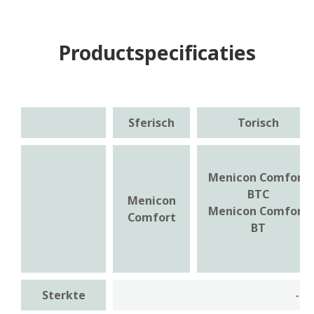
Productspecificaties
Sferisch
Torisch
Menicon Comfort
BTC
Menicon
Menicon Comfort
Comfort
BT
Sterkte
-25