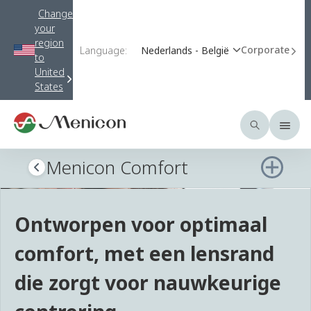
Change
your
region
Corporate
Language:
Nederlands - België
to
United
States
Menicon Comfort
Ontworpen voor optimaal
comfort, met een lensrand
die zorgt voor nauwkeurige