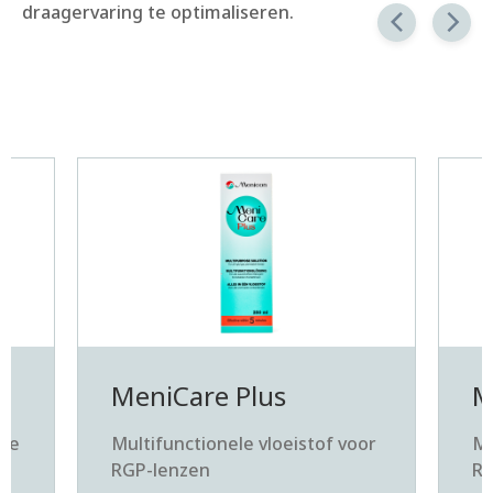
draagervaring te optimaliseren.
MeniCare Plus
M
hte
Multifunctionele vloeistof voor
Mu
RGP-lenzen
RG