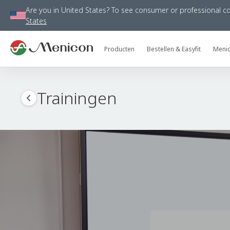
Are you in
United States
?
To see consumer or professional con
States
Producten
Bestellen & Easyfit
Meni
Trainingen