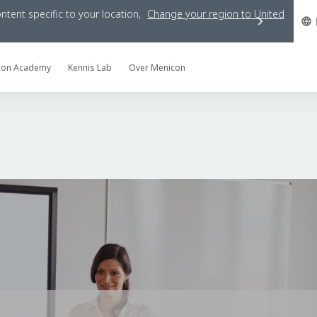
tent specific to your location,
Change your region to
United
con Academy
Kennis Lab
Over Menicon