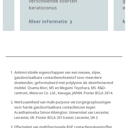
verschillende soorten
ge
keratoconus
en
Meer informatie
Me
Antimicrobiële eigenschappen van een nieuwe, stijve,
gasdoorlaatbare contactlensvloeistof voor meerdere
doeleinden, geformuleerd met polylysine als desinfecterend
middel. Osamu Mori, MS en Megumi Toyohara, MS. R&D-
centrum, Menicon Co. Ltd., Kasugai, JAPAN. Poster BCLA 2014.
Werkzaamheid van multi-purpose verzorgingsoplossingen
voor harde gasdoorlaatbare contactlenzen tegen
Acanthamoeba Simon Kilvington. Universiteit van Leicester,
Leicester, UK .Poster BCLA 2014.ester, Leicester, UK 2
Effectiviteit van multifunctionele RGP contactlensvloeistoffen