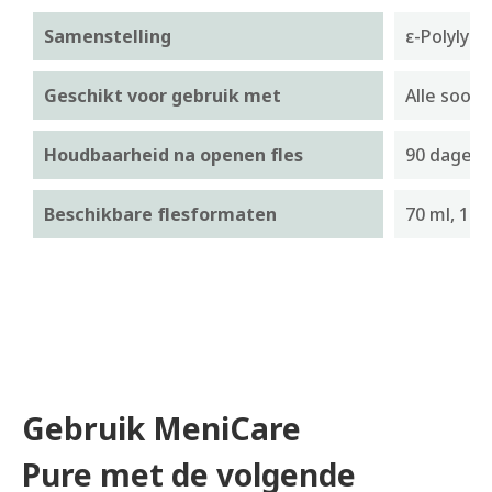
Samenstelling
ε-Polylysi
Geschikt voor gebruik met
Alle soor
Houdbaarheid na openen fles
90 dagen
Beschikbare flesformaten
70 ml, 120
Gebruik MeniCare
Pure met de volgende