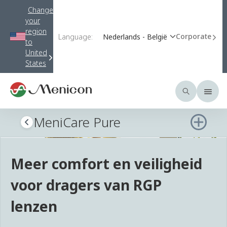
Change
your
region
Corporate
Language:
Nederlands - België
to
United
States
MeniCare Pure
Meer comfort en veiligheid
voor dragers van RGP
lenzen