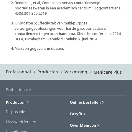
Bennett L , et al, Contactlens versus contactlensvrije
hoornvlieszweren in een academisch centrum. Oogcontactlens.
45(5):301-305,2019
Kilvingston S; Effectiviteit van multi-purpose
verzorgingsoplossingen voor harde gasdoorlaatbare
contactlenzen tegen acanthamoeba. Klinische conferentie 2014
BCLA, Birmingham, Verenigd Koninkrijk, juni 2014.
Menicon gegevens in dossier.
Professional
Producten
Verzorging
Menicare Plus
Professional
Producten
Online bestellen
Disposables
Easyfit
Maatwerk lenzen
Over Menicon
Nachtlenzen