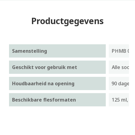
Productgegevens
Samenstelling
PHMB 0,00
Geschikt voor gebruik met
Alle soor
Houdbaarheid na opening
90 dagen
Beschikbare flesformaten
125 ml, 2