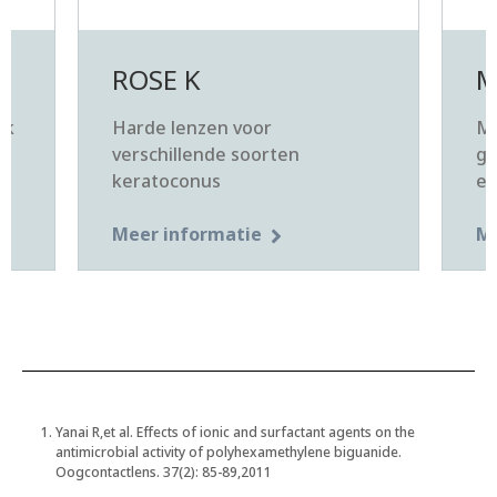
ROSE K
M
ek
Harde lenzen voor
Mi
verschillende soorten
ge
keratoconus
en
Meer informatie
Me
Yanai R,et al. Effects of ionic and surfactant agents on the
antimicrobial activity of polyhexamethylene biguanide.
Oogcontactlens. 37(2): 85-89,2011