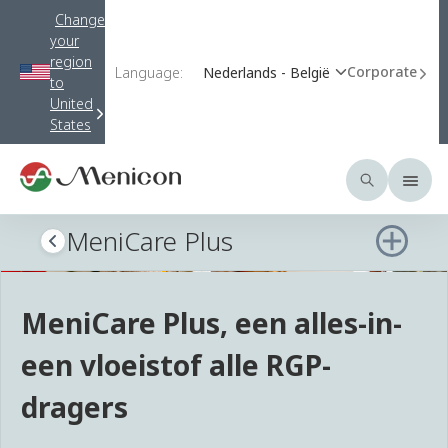
Change
your
region
Corporate
Language:
Nederlands - België
to
United
States
MeniCare Plus
MeniCare Plus, een alles-in-
een vloeistof alle RGP-
dragers