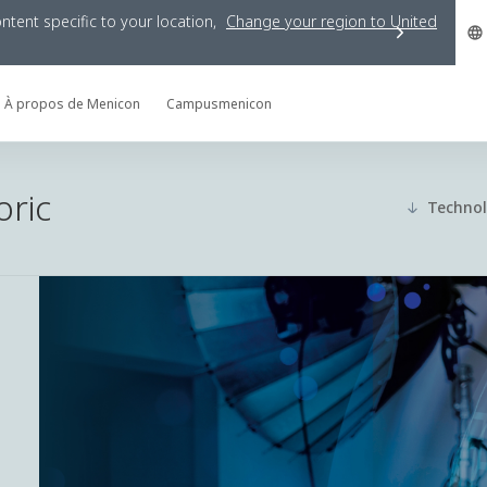
tent specific to your location,
Change your region to
United
À propos de Menicon
Campusmenicon
oric
Technol