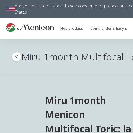
Are you in
United States
?
To see consumer or professional con
States
Nos produits
Commander & Easyfit
Miru 1month Multifocal T
Miru 1month
Menicon
Multifocal Toric: la