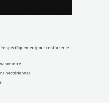
réée spécifiquementpour renforcer le
du nanomètre
ons bactériennes
e