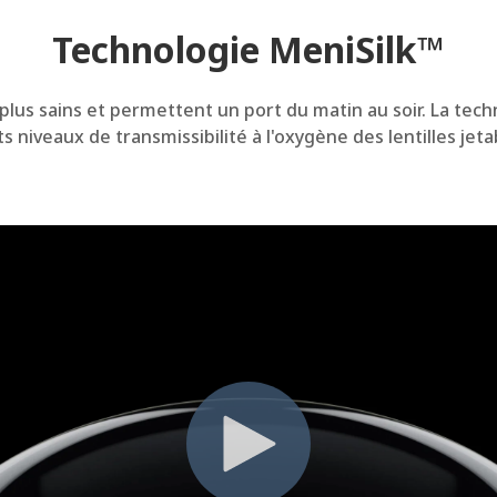
Technologie MeniSilk™
lus sains et permettent un port du matin au soir. La tech
s niveaux de transmissibilité à l'oxygène des lentilles jeta