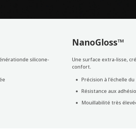
NanoGloss™
énérationde silicone-
Une surface extra-lisse, c
confort.
vée
Précision à l'échelle 
Résistance aux adhési
Mouillabilité très élevé