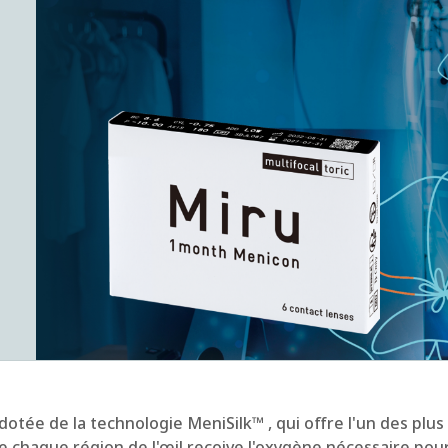
dotée de la
technologie
MeniSilk™
, qui offre l'un des plu
e chaque région de l'œil reçoive l'oxygène nécessaire po