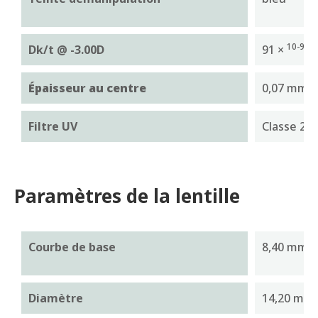
10-9
Dk/t @ -3.00D
91 ×
(c
Épaisseur au centre
0,07 mm
Filtre UV
Classe 2 (
Paramètres de la lentille
Courbe de base
8,40 mm
Diamètre
14,20 mm