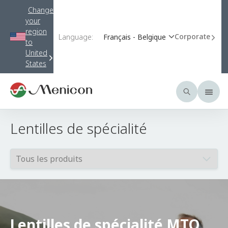
Change
your
region
Corporate
Language:
Français - Belgique
to
United
States
Lentilles de spécialité
Lentilles de spécialité MTO